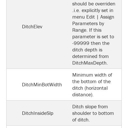
should be overriden
.i.e. explicitly set in
menu Edit | Assign
Parameters by
DitchElev
Range. If this
parameter is set to
-99999 then the
ditch depth is
determined from
DitchMaxDepth.
Minimum width of
the bottom of the
DitchMinBotWidth
ditch (horizontal
distance).
Ditch slope from
DitchInsideSlp
shoulder to bottom
of ditch.